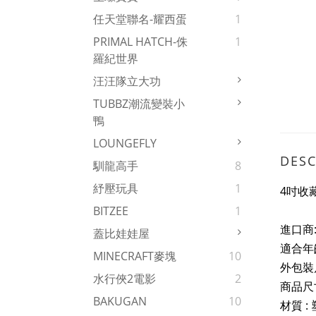
任天堂聯名-耀西蛋
1
PRIMAL HATCH-侏
1
羅紀世界
汪汪隊立大功
TUBBZ潮流變裝小
鴨
LOUNGEFLY
DESC
馴龍高手
8
紓壓玩具
1
4吋收
BITZEE
1
進口商
蓋比娃娃屋
適合年齡
MINECRAFT麥塊
10
外包裝
水行俠2電影
2
商品尺寸
BAKUGAN
10
材質 :