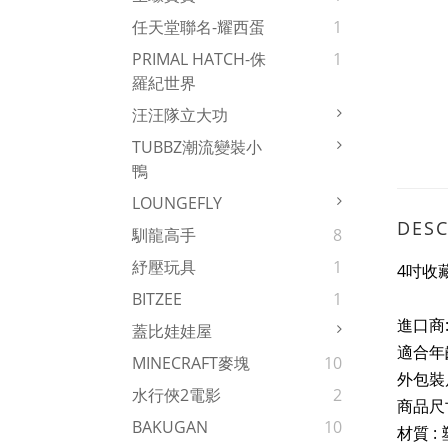
任天堂聯名-耀西蛋
1
PRIMAL HATCH-侏
1
羅紀世界
汪汪隊立大功
TUBBZ潮流變裝小
鴨
LOUNGEFLY
DESC
馴龍高手
8
紓壓玩具
1
4吋收
BITZEE
1
進口商
蓋比娃娃屋
適合年齡
MINECRAFT麥塊
10
外包裝
水行俠2電影
2
商品尺寸
BAKUGAN
10
材質 :