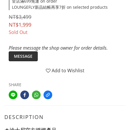
全店滿699免運 on order
LOUNGEFLY新品結帳再享7折 on selected products
NT$3,499
NT$1,999
Sold Out
Please message the shop owner for order details.
MESSAGE
Add to Wishlist
SHARE
DESCRIPTION