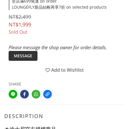
全店滿699免運 on order
LOUNGEFLY新品結帳再享7折 on selected products
NT$2,499
NT$1,999
Sold Out
Please message the shop owner for order details.
MESSAGE
Add to Wishlist
SHARE
DESCRIPTION