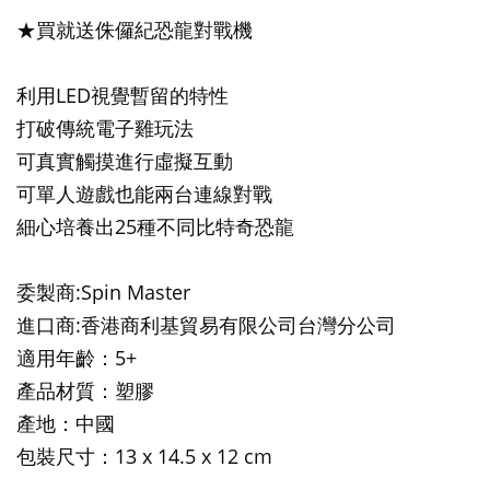
★買就送
侏儸紀恐龍對戰機
利用LED視覺暫留的特性
打破傳統電子雞玩法
可真實觸摸進行虛擬互動
可單人遊戲也能兩台連線對戰
細心培養出25種不同比特奇恐龍
委製商:Spin Master
進口商:香港商利基貿易有限公司台灣分公司
適用年齡：5+
產品材質：塑膠
產地：中國
包裝尺寸
：13 x 14.5 x 12 cm