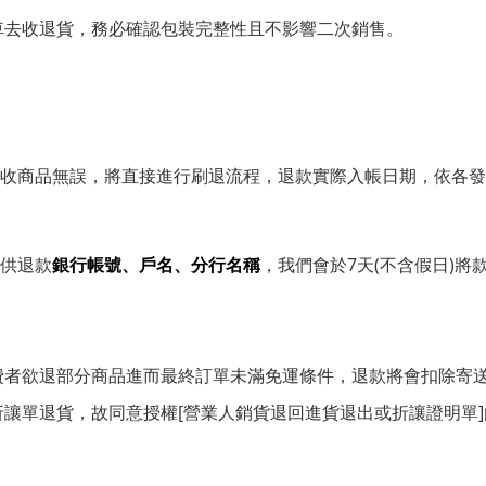
車去收退貨，務必確認包裝完整性且不影響二次銷售。
收商品無誤，將直接進行刷退流程，退款實際入帳日期，依各發
供退款
銀行帳號、戶名、分行名稱
，我們會於7天(不含假日)將
費者欲退部分商品進而最終訂單未滿免運條件，退款將會扣除寄
讓單退貨，故同意授權[營業人銷貨退回進貨退出或折讓證明單