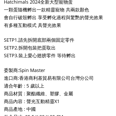
Hatchimals
2024全新大型寵物蛋
一顆蛋隨機孵出一款精靈寵物 共兩款顏色
會自行破殼孵出 享受孵化過程與驚艷的聲光效果
有多種互動模式 具聲光效果
SETP1.請先拆開底部兩個固定零件
SETP2.拆開包裝把蛋取出
SETP3.裝上愛心翅膀零件 等待孵出
委製商:Spin Master
進口商:香港商利基貿易有限公司台灣分公司
適合年齡 : 5 歲以上
商品材質 : 聚酯纖維、塑膠、金屬
商品內容 : 聲光互動精靈X1
商品產地 : 中國