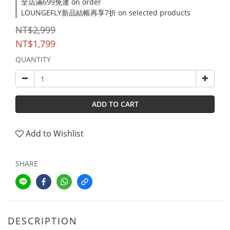
全店滿699免運 on order
LOUNGEFLY新品結帳再享7折 on selected products
NT$2,999
NT$1,799
QUANTITY
ADD TO CART
Add to Wishlist
SHARE
DESCRIPTION