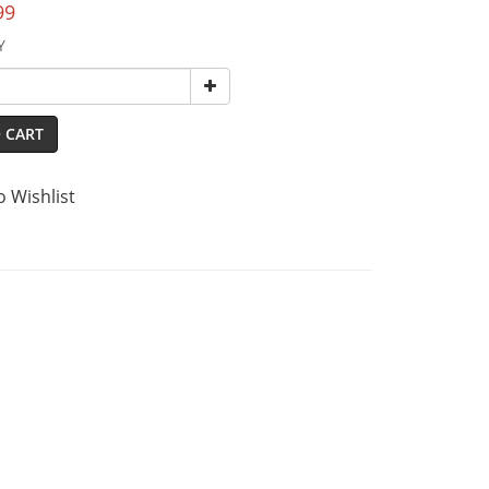
99
Y
 CART
o Wishlist