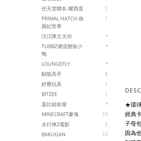
任天堂聯名-耀西蛋
1
PRIMAL HATCH-侏
1
羅紀世界
汪汪隊立大功
TUBBZ潮流變裝小
鴨
LOUNGEFLY
馴龍高手
8
紓壓玩具
1
DESC
BITZEE
1
★環
蓋比娃娃屋
經典
MINECRAFT麥塊
10
子母
水行俠2電影
2
因為
BAKUGAN
10