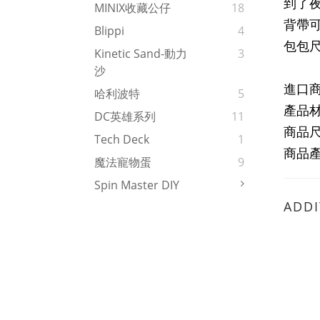
到了
MINIX收藏公仔
18
背帶
Blippi
4
包包尺寸:
Kinetic Sand-動力
3
沙
進口
哈利波特
5
產品
DC英雄系列
11
商品尺寸
Tech Deck
1
商品
魔法寵物蛋
9
Spin Master DIY
ADDI