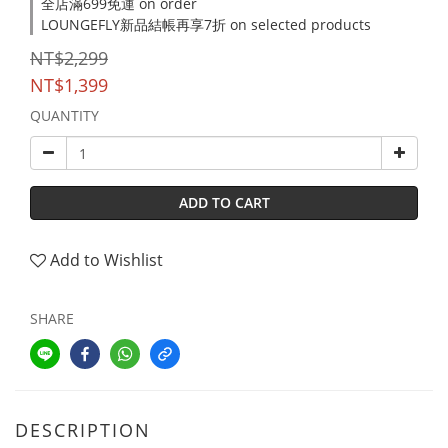
全店滿699免運 on order
LOUNGEFLY新品結帳再享7折 on selected products
NT$2,299
NT$1,399
QUANTITY
ADD TO CART
Add to Wishlist
SHARE
DESCRIPTION