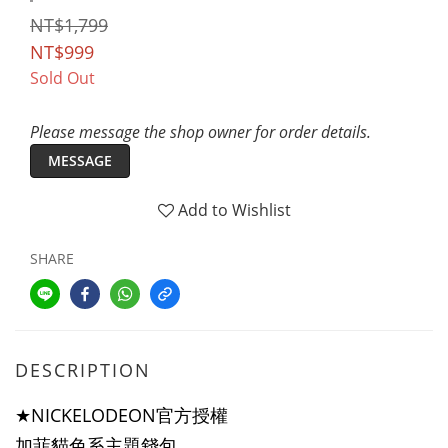
NT$1,799
NT$999
Sold Out
Please message the shop owner for order details.
MESSAGE
Add to Wishlist
SHARE
DESCRIPTION
★NICKELODEON官方授權
加菲貓色系主題錢包