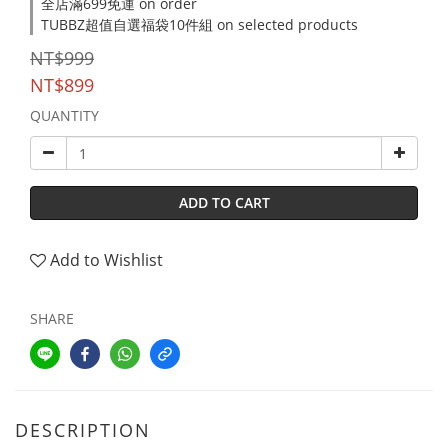
全店滿699免運 on order
TUBBZ超值自選福袋10件組 on selected products
NT$999
NT$899
QUANTITY
ADD TO CART
Add to Wishlist
SHARE
DESCRIPTION