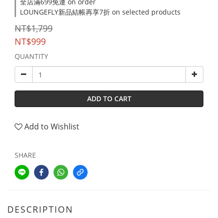
全店滿699免運 on order
LOUNGEFLY新品結帳再享7折 on selected products
NT$1,799
NT$999
QUANTITY
ADD TO CART
Add to Wishlist
SHARE
DESCRIPTION