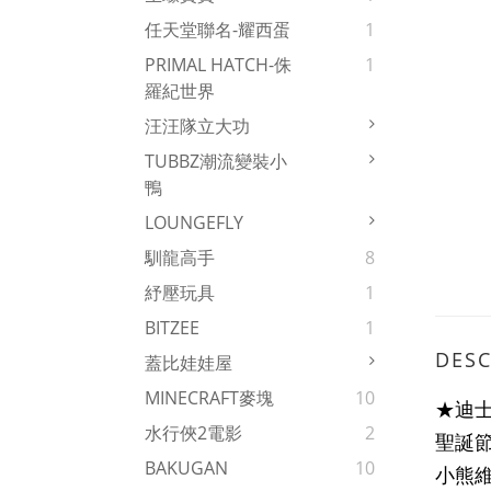
任天堂聯名-耀西蛋
1
PRIMAL HATCH-侏
1
羅紀世界
汪汪隊立大功
TUBBZ潮流變裝小
鴨
LOUNGEFLY
馴龍高手
8
紓壓玩具
1
BITZEE
1
DESC
蓋比娃娃屋
MINECRAFT麥塊
10
★迪
水行俠2電影
2
聖誕
BAKUGAN
10
小熊