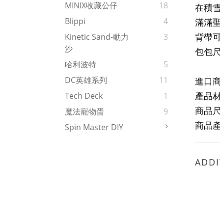
MINIX收藏公仔
18
在積
Blippi
4
滿滿
背帶可
Kinetic Sand-動力
3
沙
包包尺寸:
哈利波特
5
DC英雄系列
11
進口
產品
Tech Deck
1
商品尺寸
魔法寵物蛋
9
商品
Spin Master DIY
ADDI