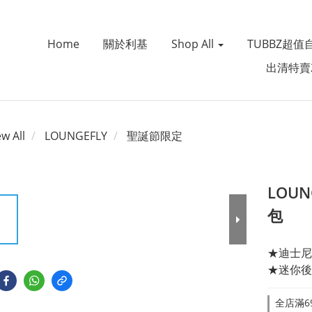
Home
關於利基
Shop All
TUBBZ超值
出清特賣
ew All
LOUNGEFLY
聖誕節限定
LOU
包
★迪士尼
★迷你後
全店滿69