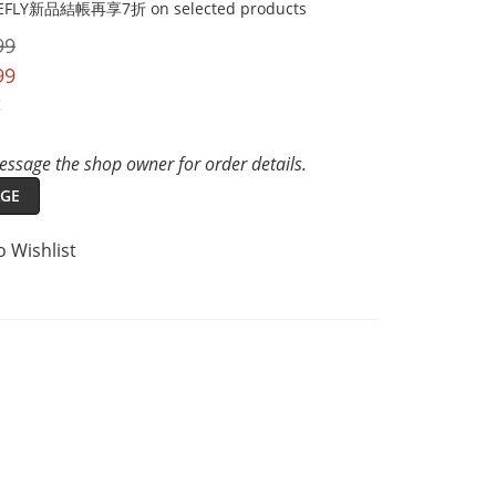
FLY新品結帳再享7折 on selected products
99
99
t
ssage the shop owner for order details.
GE
o Wishlist