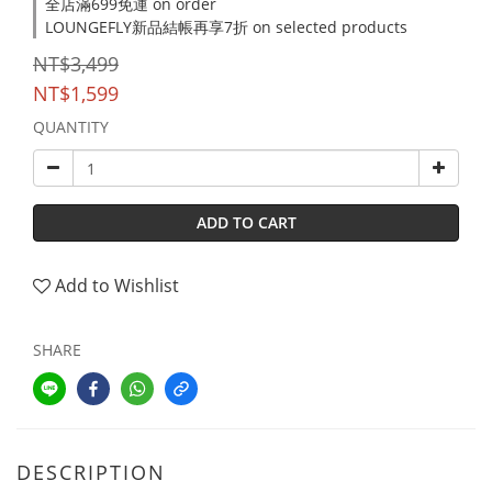
全店滿699免運 on order
LOUNGEFLY新品結帳再享7折 on selected products
NT$3,499
NT$1,599
QUANTITY
ADD TO CART
Add to Wishlist
SHARE
DESCRIPTION