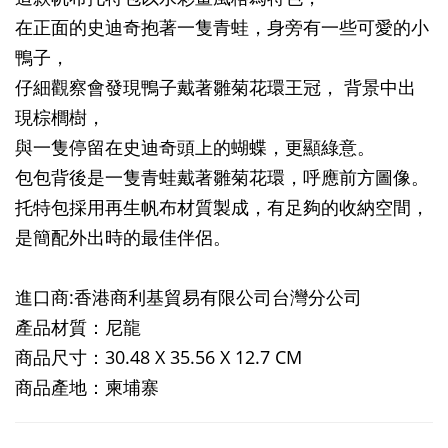
在正面的史迪奇抱著一隻青蛙，身旁有一些可愛的小
鴨子，
仔細觀察會發現鴨子戴著雛菊花環王冠， 背景中出
現棕櫚樹，
與一隻停留在史迪奇頭上的蝴蝶，更顯綠意。
包包背後是一隻青蛙戴著雛菊花環，呼應前方圖像。
托特包採用再生帆布材質製成，有足夠的收納空間，
是簡配外出時的最佳伴侶。
進口商:香港商利基貿易有限公司台灣分公司
產品材質：尼龍
商品尺寸：30.48 X 35.56 X 12.7 CM
商品產地：柬埔寨