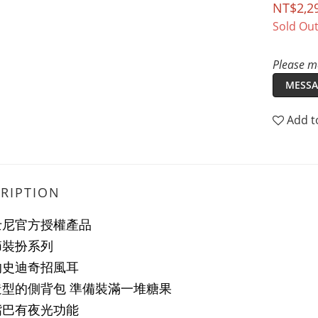
NT$2,2
Sold Ou
Please me
MESSA
Add t
RIPTION
士尼官方授權產品
節裝扮系列
的史迪奇招風耳
造型的側背包 準備裝滿一堆糖果
嘴巴有夜光功能