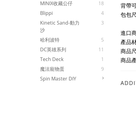
MINIX收藏公仔
18
背帶可
Blippi
4
包包尺寸:
Kinetic Sand-動力
3
沙
進口
哈利波特
5
產品
DC英雄系列
11
商品尺寸
Tech Deck
1
商品
魔法寵物蛋
9
Spin Master DIY
ADDI