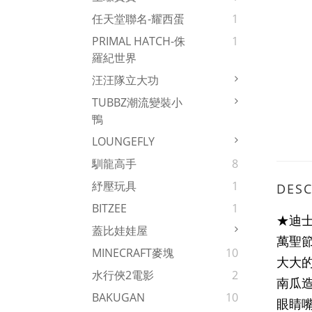
任天堂聯名-耀西蛋
1
PRIMAL HATCH-侏
1
羅紀世界
汪汪隊立大功
TUBBZ潮流變裝小
鴨
LOUNGEFLY
馴龍高手
8
紓壓玩具
1
DESC
BITZEE
1
★迪
蓋比娃娃屋
萬聖
MINECRAFT麥塊
10
大大
水行俠2電影
2
南瓜
BAKUGAN
10
眼睛