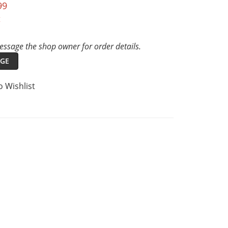
99
t
ssage the shop owner for order details.
GE
o Wishlist