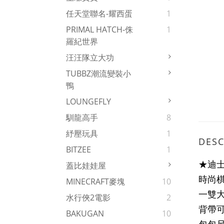
任天堂聯名-耀西蛋
1
PRIMAL HATCH-侏
1
羅紀世界
汪汪隊立大功
TUBBZ潮流變裝小
鴨
LOUNGEFLY
馴龍高手
8
紓壓玩具
1
DESC
BITZEE
1
★迪
蓋比娃娃屋
時尚
MINECRAFT麥塊
10
一雙大
水行俠2電影
2
背帶可
BAKUGAN
10