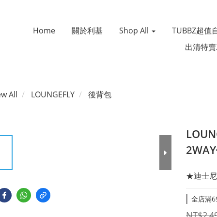
Home
關於利基
Shop All
TUBBZ超值
出清特賣
ew All
LOUNGEFLY
後背包
LOU
2WA
★迪士尼
全店滿69
NT$2,4