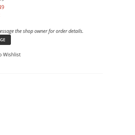
49
t
ssage the shop owner for order details.
GE
o Wishlist