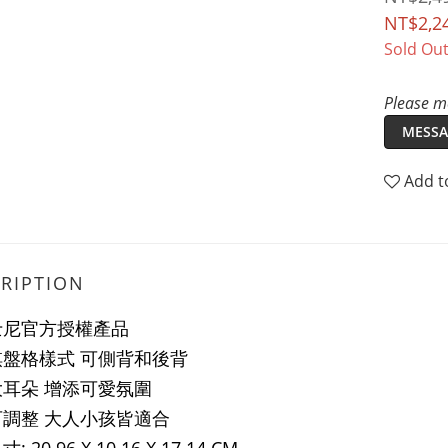
NT$2,2
Sold Ou
Please me
MESSA
Add t
RIPTION
士尼官方授權產品
棋盤格樣式
可側背和後背
耳朵 增添可愛氛圍
調整 大人小孩皆適合