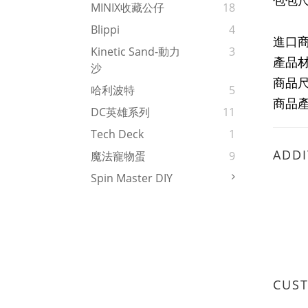
包包尺
MINIX收藏公仔
18
Blippi
4
進口
Kinetic Sand-動力
3
產品
沙
商品
哈利波特
5
商品
DC英雄系列
11
Tech Deck
1
ADDI
魔法寵物蛋
9
Spin Master DIY
CUS