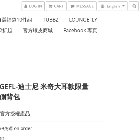
LOG IN
CART
MESSAGE
English
自選福袋10件組
TUBBZ
LOUNGEFLY
2折起
官方蝦皮商城
Facebook 專頁
NGEFL-迪士尼 米奇大耳款限量
Y側背包
官方授權產品
9免運 on order
99