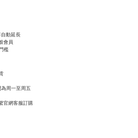
將自動延長
般會員
之門檻
貨
間為周一至周五
繫官網客服訂購