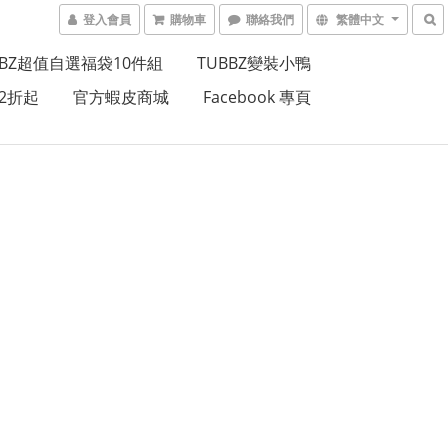
登入會員
購物車
聯絡我們
繁體中文
BBZ超值自選福袋10件組
TUBBZ變裝小鴨
2折起
官方蝦皮商城
Facebook 專頁