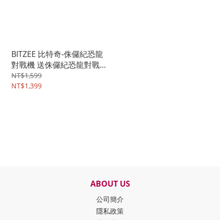
BITZEE 比特奇-侏儸紀恐龍
對戰機 送侏儸紀恐龍對戰
機(可對戰)
NT$1,599
NT$1,399
ABOUT US
公司簡介
隱私政策