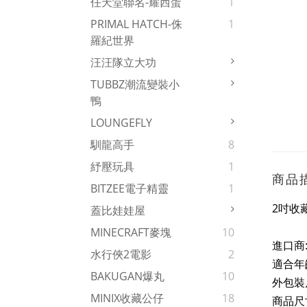
任天堂聯名-耀西蛋
1
PRIMAL HATCH-侏
1
羅紀世界
汪汪隊立大功
TUBBZ潮流變裝小
鴨
LOUNGEFLY
馴龍高手
8
紓壓玩具
1
商品
BITZEE電子精靈
1
2吋
收
蓋比娃娃屋
MINECRAFT麥塊
10
進口商
水行俠2電影
2
適合年齡
BAKUGAN爆丸
10
外包裝尺寸 
MINIX收藏公仔
18
商品尺寸