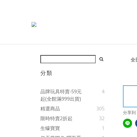
全
分類
品牌玩具特賣-59元
4
起(全館滿999出貨)
精選商品
305
分享到
限時特賣2折起
32
生蠔寶寶
1