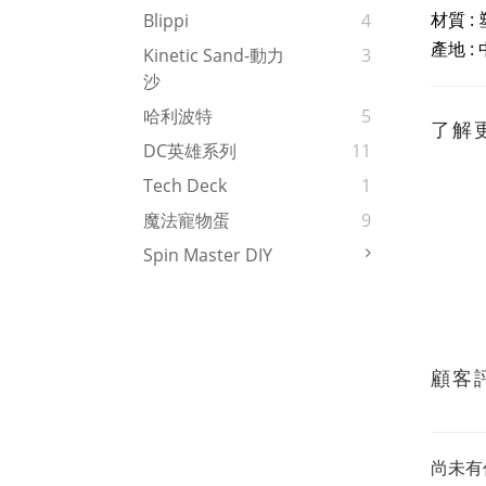
材質 :
Blippi
4
產地 :
Kinetic Sand-動力
3
沙
哈利波特
5
了解
DC英雄系列
11
Tech Deck
1
魔法寵物蛋
9
Spin Master DIY
顧客
尚未有