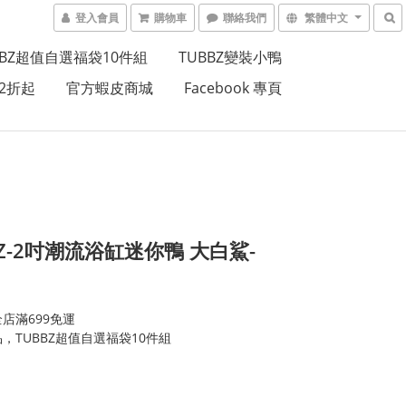
登入會員
購物車
聯絡我們
繁體中文
BBZ超值自選福袋10件組
TUBBZ變裝小鴨
2折起
官方蝦皮商城
Facebook 專頁
BZ-2吋潮流浴缸迷你鴨 大白鯊-
店滿699免運
，TUBBZ超值自選福袋10件組