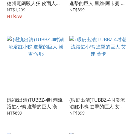
德州電鋸殺人狂 皮面人
進擊的巨人 里維·阿卡曼 兵
Pretty Woman
長
NT$1,299
NT$899
NT$999
(瑕疵出清)TUBBZ-4吋潮流
(瑕疵出清)TUBBZ-4吋潮流
浴缸小鴨 進擊的巨人 漢吉·
浴缸小鴨 進擊的巨人 艾連·
佐耶
葉卡
NT$899
NT$899