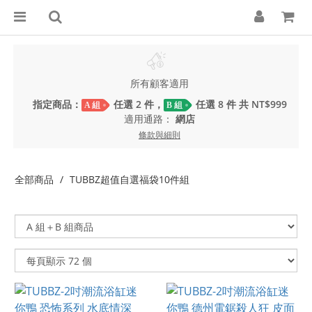
所有顧客適用
指定商品：
任選 2 件，
任選 8 件 共 NT$999
A 組
B 組
適用通路：
網店
條款與細則
全部商品
TUBBZ超值自選福袋10件組