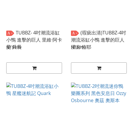
TUBBZ- 4吋潮流浴缸
(瑕疵出清)TUBBZ-4吋
A
A
小鴨 進擊的巨人 里維·阿卡
潮流浴缸小鴨 進擊的巨人
曼 兵長
漢吉·佐耶
NT$899
NT$899