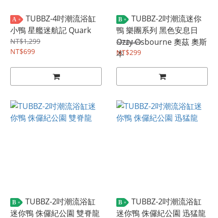
TUBBZ-4吋潮流浴缸
TUBBZ-2吋潮流迷你
A
B
小鴨 星艦迷航記 Quark
鴨 樂團系列 黑色安息日
NT$1,299
Ozzy Osbourne 奧茲 奧斯
NT$449
NT$699
NT$299
本
TUBBZ-2吋潮流浴缸
TUBBZ-2吋潮流浴缸
B
B
迷你鴨 侏儸紀公園 雙脊龍
迷你鴨 侏儸紀公園 迅猛龍