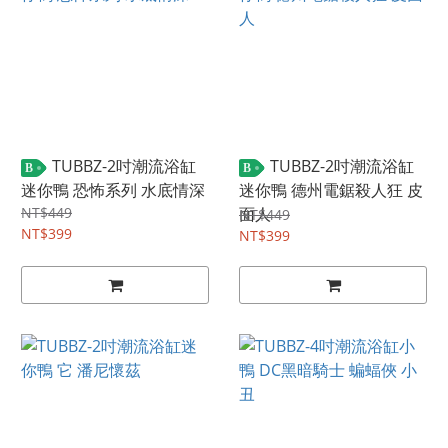
TUBBZ-2吋潮流浴缸
TUBBZ-2吋潮流浴缸
B
B
迷你鴨 恐怖系列 水底情深
迷你鴨 德州電鋸殺人狂 皮
NT$449
面人
NT$449
NT$399
NT$399