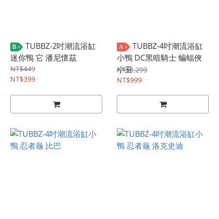
TUBBZ-2吋潮流浴缸
TUBBZ-4吋潮流浴缸
B
A
迷你鴨 它 潘尼懷茲
小鴨 DC黑暗騎士 蝙蝠俠
NT$449
小丑
NT$1,299
NT$399
NT$999