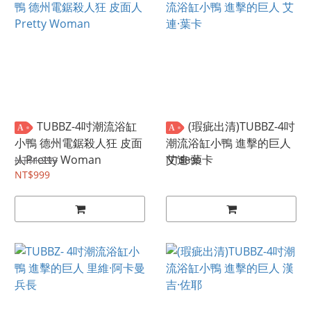
TUBBZ-4吋潮流浴缸
(瑕疵出清)TUBBZ-4吋
A
A
小鴨 德州電鋸殺人狂 皮面
潮流浴缸小鴨 進擊的巨人
人Pretty Woman
艾連·葉卡
NT$1,299
NT$899
NT$999