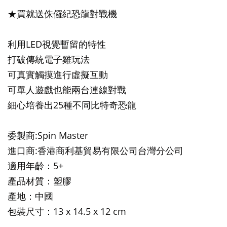
★買就送
侏儸紀恐龍對戰機
利用LED視覺暫留的特性
打破傳統電子雞玩法
可真實觸摸進行虛擬互動
可單人遊戲也能兩台連線對戰
細心培養出25種不同比特奇恐龍
委製商:Spin Master
進口商:香港商利基貿易有限公司台灣分公司
適用年齡：5+
產品材質：塑膠
產地：中國
包裝尺寸
：13 x 14.5 x 12 cm