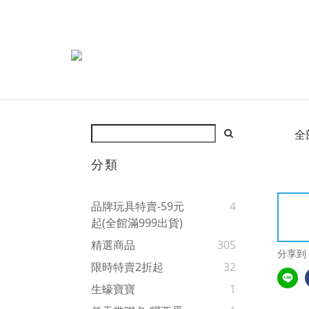
全
分類
品牌玩具特賣-59元
4
起(全館滿999出貨)
精選商品
305
分享到
限時特賣2折起
32
生蠔寶寶
1