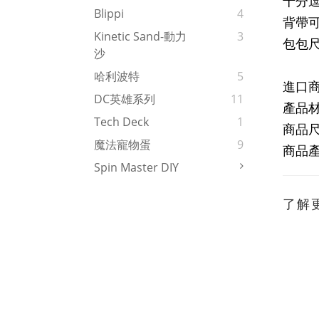
十分
Blippi
4
背帶
Kinetic Sand-動力
3
包包尺寸:
沙
哈利波特
5
進口
DC英雄系列
11
產品
Tech Deck
1
商品尺寸
魔法寵物蛋
9
商品
Spin Master DIY
了解