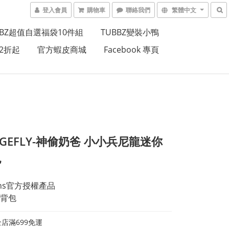
登入會員
購物車
聯絡我們
繁體中文
BBZ超值自選福袋10件組
TUBBZ變裝小鴨
2折起
官方蝦皮商城
Facebook 專頁
NGEFLY-神偷奶爸 小小兵尼龍迷你
包
ons官方授權產品 
背包
店滿699免運