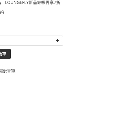
，LOUNGEFLY新品結帳再享7折
99
物車
追蹤清單