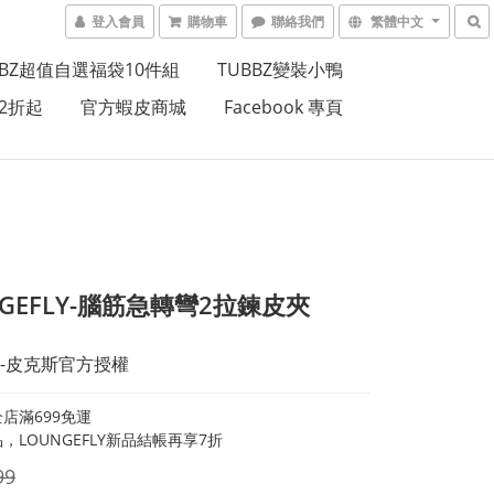
登入會員
購物車
聯絡我們
繁體中文
BBZ超值自選福袋10件組
TUBBZ變裝小鴨
2折起
官方蝦皮商城
Facebook 專頁
NGEFLY-腦筋急轉彎2拉鍊皮夾
-皮克斯官方授權
店滿699免運
，LOUNGEFLY新品結帳再享7折
99