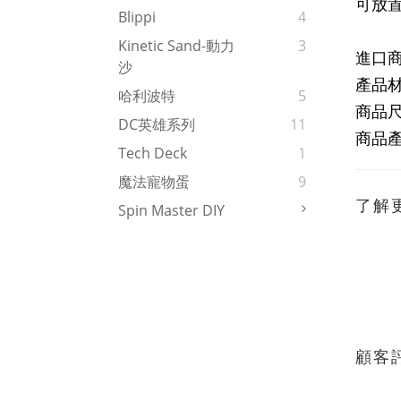
可放置
Blippi
4
Kinetic Sand-動力
3
進口
沙
產品
哈利波特
5
商品尺寸
DC英雄系列
11
商品
Tech Deck
1
魔法寵物蛋
9
了解
Spin Master DIY
顧客