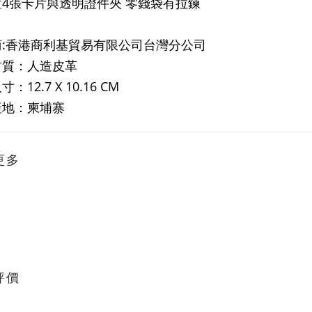
4張卡片與透明證件夾 零錢袋有拉鍊
商:香港商利基貿易有限公司台灣分公司
材質：人造皮革
：12.7 X 10.16 CM
產地：柬埔寨
更多
評價