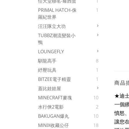
任天堂聯名-耀西蛋
1
PRIMAL HATCH-侏
1
羅紀世界
汪汪隊立大功
TUBBZ潮流變裝小
鴨
LOUNGEFLY
馴龍高手
8
紓壓玩具
1
BITZEE電子精靈
1
商品
蓋比娃娃屋
★迪士
MINECRAFT麥塊
10
一個
水行俠2電影
2
憤怒
BAKUGAN爆丸
10
讓您
MINIX收藏公仔
18