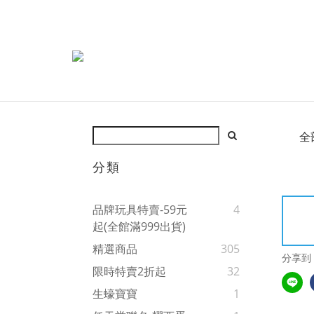
全
分類
品牌玩具特賣-59元
4
起(全館滿999出貨)
精選商品
305
分享到
限時特賣2折起
32
生蠔寶寶
1